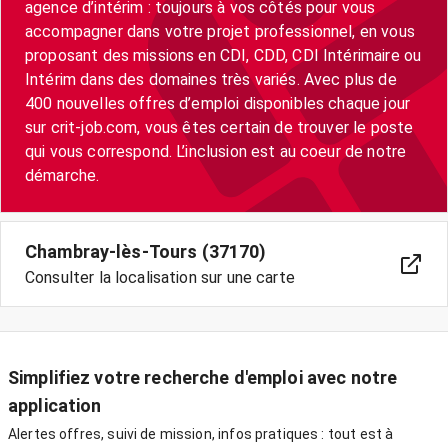
agence d’intérim : toujours à vos côtés pour vous
accompagner dans votre projet professionnel, en vous
proposant des missions en CDI, CDD, CDI Intérimaire ou
Intérim dans des domaines très variés. Avec plus de
400 nouvelles offres d’emploi disponibles chaque jour
sur crit-job.com, vous êtes certain de trouver le poste
qui vous correspond. L’inclusion est au coeur de notre
démarche.
Chambray-lès-Tours (37170)
Consulter la localisation sur une carte
Simplifiez votre recherche d'emploi avec notre
application
Alertes offres, suivi de mission, infos pratiques : tout est à