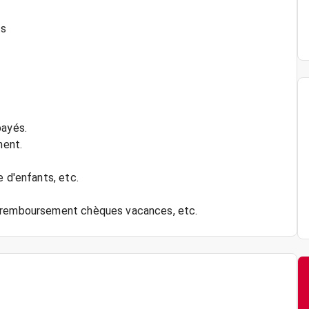
ts
payés.
ment.
e d'enfants, etc.