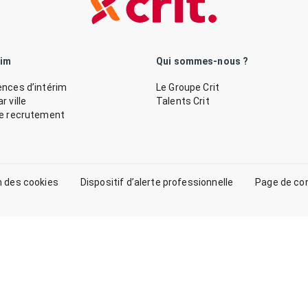
rim
Qui sommes-nous ?
nces d’intérim
Le Groupe Crit
 ville
Talents Crit
de recrutement
n des cookies
Dispositif d’alerte professionnelle
Page de co