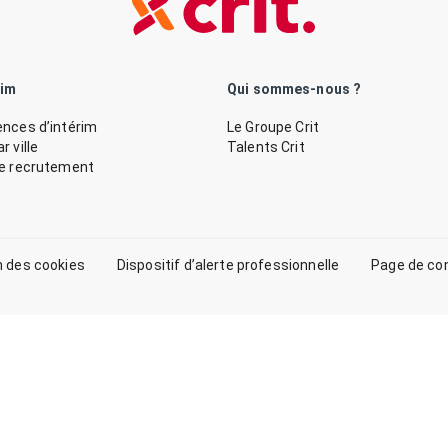
rim
Qui sommes-nous ?
nces d’intérim
Le Groupe Crit
 ville
Talents Crit
de recrutement
n des cookies
Dispositif d’alerte professionnelle
Page de co