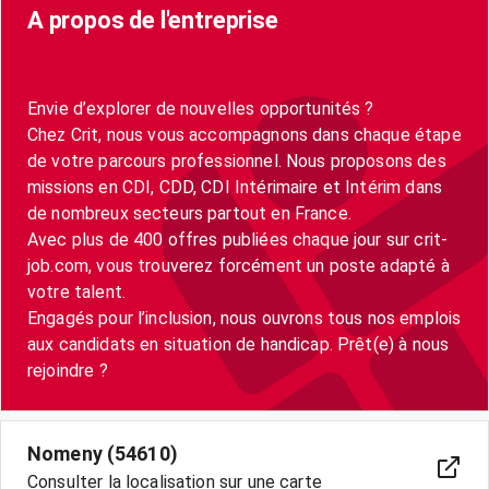
A propos de l'entreprise
Envie d’explorer de nouvelles opportunités ?
Chez Crit, nous vous accompagnons dans chaque étape
de votre parcours professionnel. Nous proposons des
missions en CDI, CDD, CDI Intérimaire et Intérim dans
de nombreux secteurs partout en France.
Avec plus de 400 offres publiées chaque jour sur crit-
job.com, vous trouverez forcément un poste adapté à
votre talent.
Engagés pour l’inclusion, nous ouvrons tous nos emplois
aux candidats en situation de handicap. Prêt(e) à nous
Nomeny (54610)
Consulter la localisation sur une carte