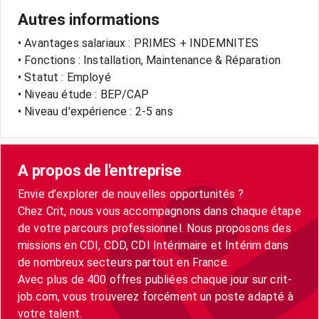
Autres informations
• Avantages salariaux : PRIMES + INDEMNITES
• Fonctions : Installation, Maintenance & Réparation
• Statut : Employé
• Niveau étude : BEP/CAP
• Niveau d'expérience : 2-5 ans
A propos de l'entreprise
Envie d’explorer de nouvelles opportunités ?
Chez Crit, nous vous accompagnons dans chaque étape
de votre parcours professionnel. Nous proposons des
missions en CDI, CDD, CDI Intérimaire et Intérim dans
de nombreux secteurs partout en France.
Avec plus de 400 offres publiées chaque jour sur crit-
job.com, vous trouverez forcément un poste adapté à
votre talent.