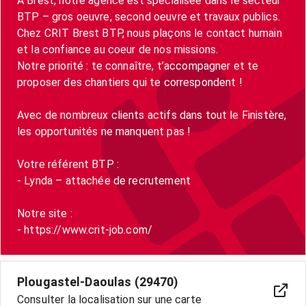
À Brest, notre agence est spécialisée dans le secteur
BTP – gros oeuvre, second oeuvre et travaux publics.
Chez CRIT Brest BTP, nous plaçons le contact humain
et la confiance au coeur de nos missions.
Notre priorité : te connaître, t’accompagner et te
proposer des chantiers qui te correspondent !
Avec de nombreux clients actifs dans tout le Finistère,
les opportunités ne manquent pas !
Votre référent BTP :
- Lynda – attachée de recrutement
Notre site :
- https://www.crit-job.com/
Plougastel-Daoulas (29470)
Consulter la localisation sur une carte