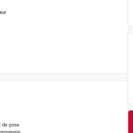
eur
t de pose
menuiserie