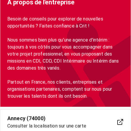
A propos de l'entreprise
Besoin de conseils pour explorer de nouvelles
opportunités ? Faites confiance à Crit !
Nous sommes bien plus qu’une agence d’intérim :
toujours à vos côtés pour vous accompagner dans
votre projet professionnel, en vous proposant des
missions en CDI, CDD, CDI Intérimaire ou Intérim dans
des domaines très variés.
Partout en France, nos clients, entreprises et
organisations partenaires, comptent sur nous pour
trouver les talents dont ils ont besoin.
Annecy (74000)
Consulter la localisation sur une carte