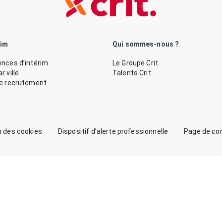
rim
Qui sommes-nous ?
nces d’intérim
Le Groupe Crit
 ville
Talents Crit
de recrutement
n des cookies
Dispositif d’alerte professionnelle
Page de co