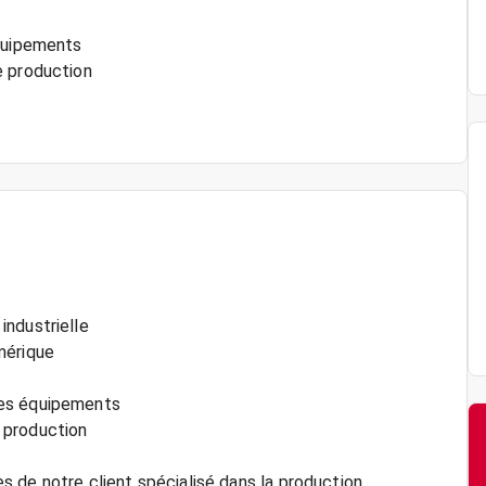
équipements
e production
industrielle
mérique
les équipements
 production
 de notre client spécialisé dans la production