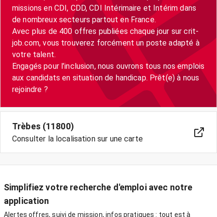
missions en CDI, CDD, CDI Intérimaire et Intérim dans
de nombreux secteurs partout en France.
Avec plus de 400 offres publiées chaque jour sur crit-
job.com, vous trouverez forcément un poste adapté à
votre talent.
Engagés pour l’inclusion, nous ouvrons tous nos emplois
aux candidats en situation de handicap. Prêt(e) à nous
Trèbes (11800)
Consulter la localisation sur une carte
Simplifiez votre recherche d'emploi avec notre
application
Alertes offres, suivi de mission, infos pratiques : tout est à