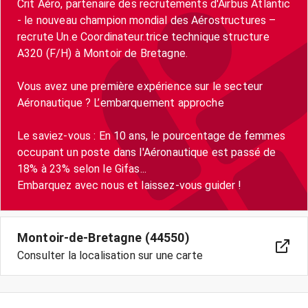
Crit Aéro, partenaire des recrutements d'Airbus Atlantic
- le nouveau champion mondial des Aérostructures –
recrute Un.e Coordinateur.trice technique structure
A320 (F/H) à Montoir de Bretagne.
Vous avez une première expérience sur le secteur
Aéronautique ? L’embarquement approche
Le saviez-vous : En 10 ans, le pourcentage de femmes
occupant un poste dans l'Aéronautique est passé de
18% à 23% selon le Gifas...
Embarquez avec nous et laissez-vous guider !
Montoir-de-Bretagne (44550)
Consulter la localisation sur une carte