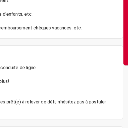
ment.
e d'enfants, etc.
 conduite de ligne
plus!
s prêt(e) à relever ce défi, n'hésitez pas à postuler