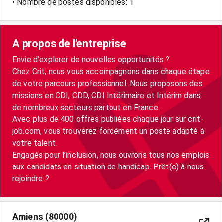
• Nombre de postes disponibles: 1
A propos de l'entreprise
Envie d’explorer de nouvelles opportunités ?
Chez Crit, nous vous accompagnons dans chaque étape
de votre parcours professionnel. Nous proposons des
missions en CDI, CDD, CDI Intérimaire et Intérim dans
de nombreux secteurs partout en France.
Avec plus de 400 offres publiées chaque jour sur crit-
job.com, vous trouverez forcément un poste adapté à
votre talent.
Engagés pour l’inclusion, nous ouvrons tous nos emplois
aux candidats en situation de handicap. Prêt(e) à nous
Amiens (80000)