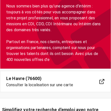
Nous sommes bien plus qu’une agence d’intérim :
toujours à vos côtés pour vous accompagner dans
votre projet professionnel, en vous proposant des
missions en CDI, CDD, CDI Intérimaire ou Intérim dans
des domaines très variés.
Partout en France, nos clients, entreprises et
organisations partenaires, comptent sur nous pour
trouver les talents dont ils ont besoin. Avec plus de
400 nouvelles offres d’e
Le Havre (76600)
Consulter la localisation sur une carte
Simplifiez votre recherche d'emploi avec notre