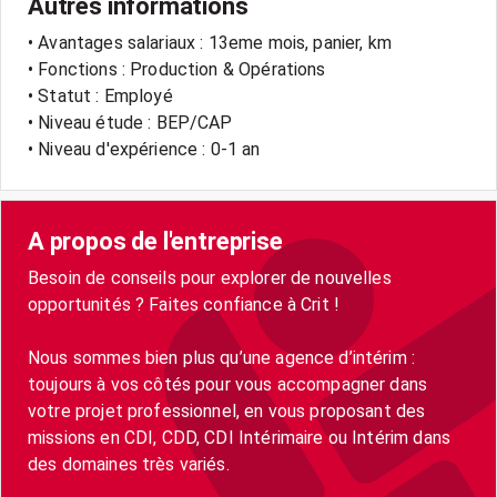
Autres informations
• Avantages salariaux : 13eme mois, panier, km
• Fonctions : Production & Opérations
• Statut : Employé
• Niveau étude : BEP/CAP
• Niveau d'expérience : 0-1 an
A propos de l'entreprise
Besoin de conseils pour explorer de nouvelles
opportunités ? Faites confiance à Crit !
Nous sommes bien plus qu’une agence d’intérim :
toujours à vos côtés pour vous accompagner dans
votre projet professionnel, en vous proposant des
missions en CDI, CDD, CDI Intérimaire ou Intérim dans
des domaines très variés.