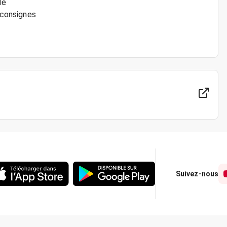
le
s consignes
Suivez-nous