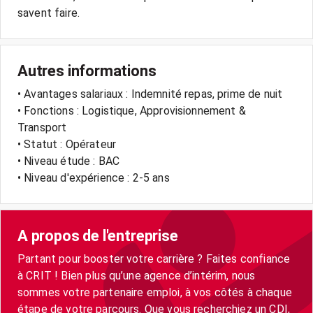
savent faire.
Autres informations
• Avantages salariaux : Indemnité repas, prime de nuit
• Fonctions : Logistique, Approvisionnement &
Transport
• Statut : Opérateur
• Niveau étude : BAC
• Niveau d'expérience : 2-5 ans
A propos de l'entreprise
Partant pour booster votre carrière ? Faites confiance
à CRIT ! Bien plus qu’une agence d’intérim, nous
sommes votre partenaire emploi, à vos côtés à chaque
étape de votre parcours. Que vous recherchiez un CDI,