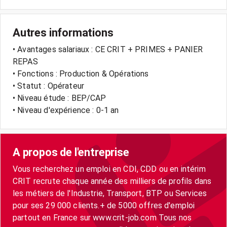
Autres informations
• Avantages salariaux : CE CRIT + PRIMES + PANIER
REPAS
• Fonctions : Production & Opérations
• Statut : Opérateur
• Niveau étude : BEP/CAP
• Niveau d'expérience : 0-1 an
A propos de l'entreprise
Vous recherchez un emploi en CDI, CDD ou en intérim
CRIT recrute chaque année des milliers de profils dans
les métiers de l'Industrie, Transport, BTP ou Services
pour ses 29 000 clients.+ de 5000 offres d'emploi
partout en France sur www.crit-job.com Tous nos