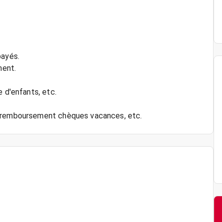
payés.
ment.
e d'enfants, etc.