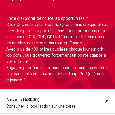
Envie d’explorer de nouvelles opportunités ?
Chez Crit, nous vous accompagnons dans chaque étape
de votre parcours professionnel. Nous proposons des
missions en CDI, CDD, CDI Intérimaire et Intérim dans
de nombreux secteurs partout en France.
Avec plus de 400 offres publiées chaque jour sur crit-
job.com, vous trouverez forcément un poste adapté à
votre talent.
Engagés pour l’inclusion, nous ouvrons tous nos emplois
aux candidats en situation de handicap. Prêt(e) à nous
Nevers (58000)
Consulter la localisation sur une carte