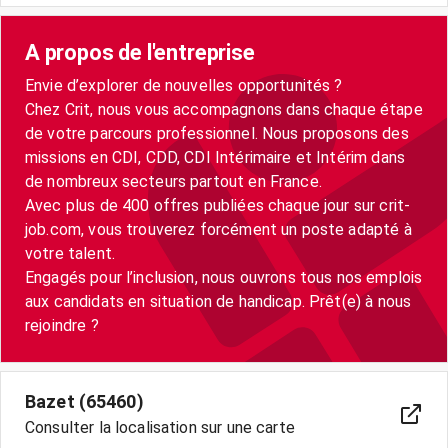
A propos de l'entreprise
Envie d’explorer de nouvelles opportunités ?
Chez Crit, nous vous accompagnons dans chaque étape
de votre parcours professionnel. Nous proposons des
missions en CDI, CDD, CDI Intérimaire et Intérim dans
de nombreux secteurs partout en France.
Avec plus de 400 offres publiées chaque jour sur crit-
job.com, vous trouverez forcément un poste adapté à
votre talent.
Engagés pour l’inclusion, nous ouvrons tous nos emplois
aux candidats en situation de handicap. Prêt(e) à nous
Bazet (65460)
Consulter la localisation sur une carte