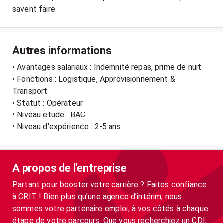
savent faire.
Autres informations
• Avantages salariaux : Indemnité repas, prime de nuit
• Fonctions : Logistique, Approvisionnement &
Transport
• Statut : Opérateur
• Niveau étude : BAC
• Niveau d'expérience : 2-5 ans
A propos de l'entreprise
Partant pour booster votre carrière ? Faites confiance
à CRIT ! Bien plus qu’une agence d’intérim, nous
sommes votre partenaire emploi, à vos côtés à chaque
étape de votre parcours. Que vous recherchiez un CDI,