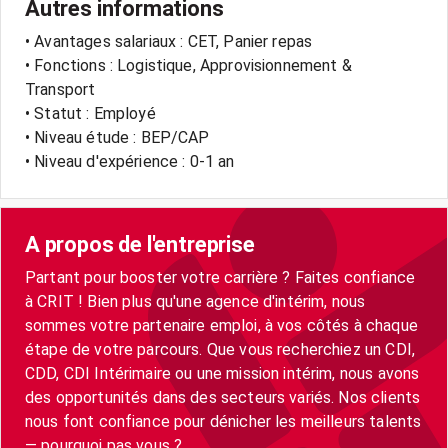
Autres informations
• Avantages salariaux : CET, Panier repas
• Fonctions : Logistique, Approvisionnement &
Transport
• Statut : Employé
• Niveau étude : BEP/CAP
• Niveau d'expérience : 0-1 an
A propos de l'entreprise
Partant pour booster votre carrière ? Faites confiance
à CRIT ! Bien plus qu'une agence d'intérim, nous
sommes votre partenaire emploi, à vos côtés à chaque
étape de votre parcours. Que vous recherchiez un CDI,
CDD, CDI Intérimaire ou une mission intérim, nous avons
des opportunités dans des secteurs variés. Nos clients
nous font confiance pour dénicher les meilleurs talents
— pourquoi pas vous ?