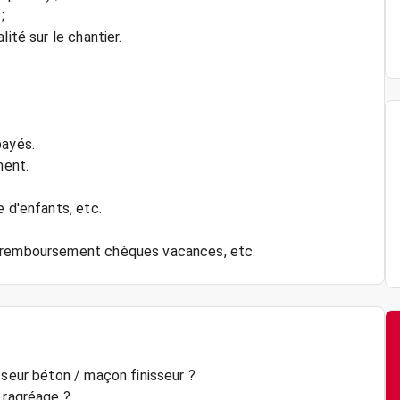
;
ité sur le chantier.
payés.
ment.
e d'enfants, etc.
sseur béton / maçon finisseur ?
 ragréage ?