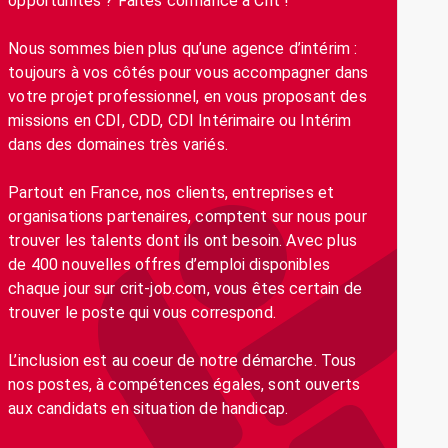
opportunités ? Faites confiance à Crit !
Nous sommes bien plus qu’une agence d’intérim :
toujours à vos côtés pour vous accompagner dans
votre projet professionnel, en vous proposant des
missions en CDI, CDD, CDI Intérimaire ou Intérim
dans des domaines très variés.
Partout en France, nos clients, entreprises et
organisations partenaires, comptent sur nous pour
trouver les talents dont ils ont besoin. Avec plus
de 400 nouvelles offres d’emploi disponibles
chaque jour sur crit-job.com, vous êtes certain de
trouver le poste qui vous correspond.
L’inclusion est au coeur de notre démarche. Tous
nos postes, à compétences égales, sont ouverts
aux candidats en situation de handicap.