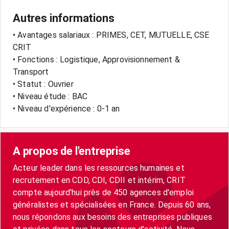
Autres informations
• Avantages salariaux : PRIMES, CET, MUTUELLE, CSE
CRIT
• Fonctions : Logistique, Approvisionnement &
Transport
• Statut : Ouvrier
• Niveau étude : BAC
• Niveau d'expérience : 0-1 an
A propos de l'entreprise
Acteur leader dans les ressources humaines et
recrutement en CDD, CDI, CDII et intérim, CRIT
compte aujourd'hui près de 450 agences d'emploi
généralistes et spécialisées en France. Depuis 60 ans,
nous répondons aux besoins des entreprises publiques