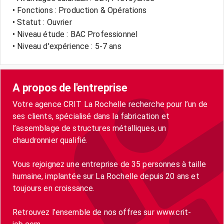
• Fonctions : Production & Opérations
• Statut : Ouvrier
• Niveau étude : BAC Professionnel
• Niveau d'expérience : 5-7 ans
A propos de l'entreprise
Votre agence CRIT La Rochelle recherche pour l’un de
ses clients, spécialisé dans la fabrication et
l’assemblage de structures métalliques, un
chaudronnier qualifié.
Vous rejoignez une entreprise de 35 personnes à taille
humaine, implantée sur La Rochelle depuis 20 ans et
toujours en croissance.
Retrouvez l’ensemble de nos offres sur www.crit-