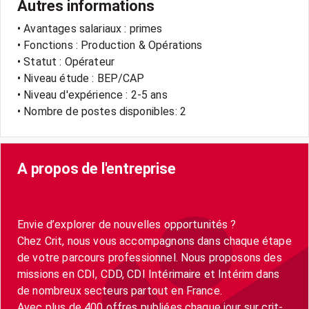
Autres informations
• Avantages salariaux : primes
• Fonctions : Production & Opérations
• Statut : Opérateur
• Niveau étude : BEP/CAP
• Niveau d'expérience : 2-5 ans
• Nombre de postes disponibles: 2
A propos de l'entreprise
Envie d’explorer de nouvelles opportunités ?
Chez Crit, nous vous accompagnons dans chaque étape
de votre parcours professionnel. Nous proposons des
missions en CDI, CDD, CDI Intérimaire et Intérim dans
de nombreux secteurs partout en France.
Avec plus de 400 offres publiées chaque jour sur crit-