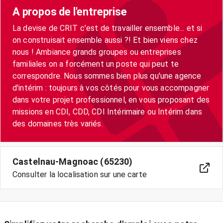
A propos de l'entreprise
La devise de CRIT c’est de travailler ensemble... et si
on construisait ensemble aussi ?! Et bien viens chez
nous ! Ambiance grands groupes ou entreprises
familiales on a forcément un poste qui peut te
correspondre. Nous sommes bien plus qu'une agence
d'intérim : toujours à vos côtés pour vous accompagner
dans votre projet professionnel, en vous proposant des
missions en CDI, CDD, CDI Intérimaire ou Intérim dans
des domaines très variés.
Castelnau-Magnoac (65230)
Consulter la localisation sur une carte