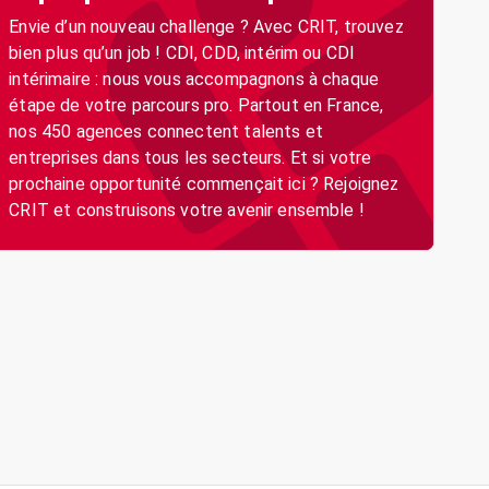
Envie d’un nouveau challenge ? Avec CRIT, trouvez
bien plus qu’un job ! CDI, CDD, intérim ou CDI
intérimaire : nous vous accompagnons à chaque
étape de votre parcours pro. Partout en France,
nos 450 agences connectent talents et
entreprises dans tous les secteurs. Et si votre
prochaine opportunité commençait ici ? Rejoignez
CRIT et construisons votre avenir ensemble !