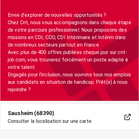
Envie d’explorer de nouvelles opportunités ?
Chez Crit, nous vous accompagnons dans chaque étape
de votre parcours professionnel. Nous proposons des
missions en CDI, CDD, CDI Intérimaire et Intérim dans
de nombreux secteurs partout en France.
Avec plus de 400 offres publiées chaque jour sur crit-
job.com, vous trouverez forcément un poste adapté à
votre talent.
Engagés pour l’inclusion, nous ouvrons tous nos emplois
aux candidats en situation de handicap. Prêt(e) à nous
Sausheim (68390)
Consulter la localisation sur une carte