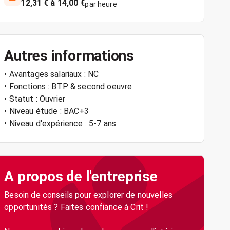
12,31 € à 14,00 €
par heure
Autres informations
• Avantages salariaux : NC
• Fonctions : BTP & second oeuvre
• Statut : Ouvrier
• Niveau étude : BAC+3
• Niveau d'expérience : 5-7 ans
A propos de l'entreprise
Besoin de conseils pour explorer de nouvelles
opportunités ? Faites confiance à Crit !