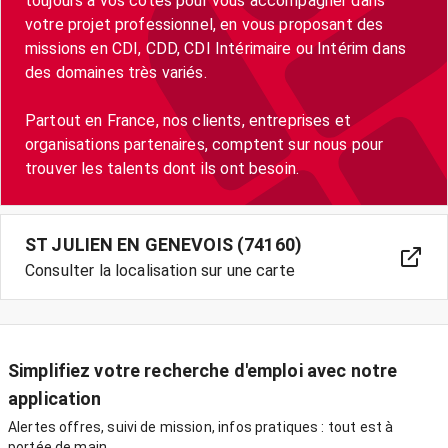
toujours à vos côtés pour vous accompagner dans
votre projet professionnel, en vous proposant des
missions en CDI, CDD, CDI Intérimaire ou Intérim dans
des domaines très variés.
Partout en France, nos clients, entreprises et
organisations partenaires, comptent sur nous pour
trouver les talents dont ils ont besoin.
ST JULIEN EN GENEVOIS (74160)
Consulter la localisation sur une carte
Simplifiez votre recherche d'emploi avec notre
application
Alertes offres, suivi de mission, infos pratiques : tout est à
portée de main.