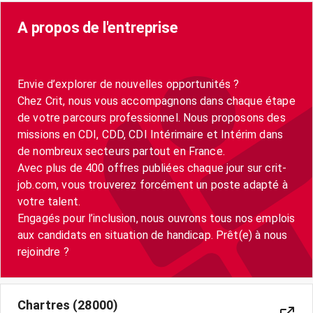
A propos de l'entreprise
Envie d’explorer de nouvelles opportunités ?
Chez Crit, nous vous accompagnons dans chaque étape
de votre parcours professionnel. Nous proposons des
missions en CDI, CDD, CDI Intérimaire et Intérim dans
de nombreux secteurs partout en France.
Avec plus de 400 offres publiées chaque jour sur crit-
job.com, vous trouverez forcément un poste adapté à
votre talent.
Engagés pour l’inclusion, nous ouvrons tous nos emplois
aux candidats en situation de handicap. Prêt(e) à nous
Chartres (28000)