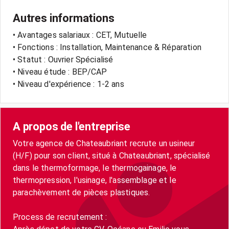
Autres informations
• Avantages salariaux : CET, Mutuelle
• Fonctions : Installation, Maintenance & Réparation
• Statut : Ouvrier Spécialisé
• Niveau étude : BEP/CAP
• Niveau d'expérience : 1-2 ans
A propos de l'entreprise
Votre agence de Chateaubriant recrute un usineur
(H/F) pour son client, situé à Chateaubriant, spécialisé
dans le thermoformage, le thermogainage, le
thermopression, l'usinage, l'assemblage et le
parachèvement de pièces plastiques.
Process de recrutement :