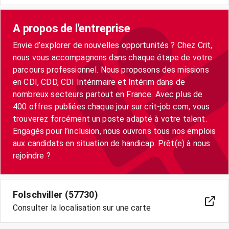
A propos de l'entreprise
Envie d’explorer de nouvelles opportunités ? Chez Crit,
nous vous accompagnons dans chaque étape de votre
parcours professionnel. Nous proposons des missions
en CDI, CDD, CDI Intérimaire et Intérim dans de
nombreux secteurs partout en France. Avec plus de
400 offres publiées chaque jour sur crit-job.com, vous
trouverez forcément un poste adapté à votre talent.
Engagés pour l’inclusion, nous ouvrons tous nos emplois
aux candidats en situation de handicap. Prêt(e) à nous
rejoindre ?
Folschviller (57730)
Consulter la localisation sur une carte