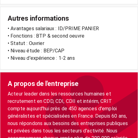
Autres informations
• Avantages salariaux : ID/PRIME PANIER
• Fonctions : BTP & second oeuvre
• Statut : Ouvrier
• Niveau étude : BEP/CAP
• Niveau d'expérience : 1-2 ans
A propos de l'entreprise
Acteur leader dans les ressources humaines et
recrutement en CDD, CDI, CDII et intérim, CRIT
compte aujourd'hui près de 450 agences d'emploi
généralistes et spécialisées en France. Depuis 60 ans,
nous répondons aux besoins des entreprises publiques
et privées dans tous les secteurs d'activité. Nous