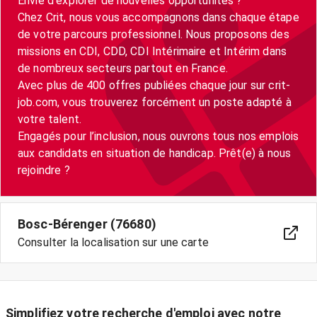
Envie d’explorer de nouvelles opportunités ?
Chez Crit, nous vous accompagnons dans chaque étape
de votre parcours professionnel. Nous proposons des
missions en CDI, CDD, CDI Intérimaire et Intérim dans
de nombreux secteurs partout en France.
Avec plus de 400 offres publiées chaque jour sur crit-
job.com, vous trouverez forcément un poste adapté à
votre talent.
Engagés pour l’inclusion, nous ouvrons tous nos emplois
aux candidats en situation de handicap. Prêt(e) à nous
Bosc-Bérenger (76680)
Consulter la localisation sur une carte
Simplifiez votre recherche d'emploi avec notre