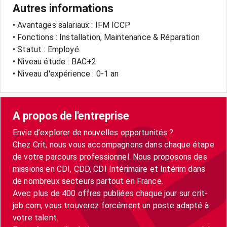
Autres informations
• Avantages salariaux : IFM ICCP
• Fonctions : Installation, Maintenance & Réparation
• Statut : Employé
• Niveau étude : BAC+2
• Niveau d'expérience : 0-1 an
A propos de l'entreprise
Envie d’explorer de nouvelles opportunités ?
Chez Crit, nous vous accompagnons dans chaque étape
de votre parcours professionnel. Nous proposons des
missions en CDI, CDD, CDI Intérimaire et Intérim dans
de nombreux secteurs partout en France.
Avec plus de 400 offres publiées chaque jour sur crit-
job.com, vous trouverez forcément un poste adapté à
votre talent.