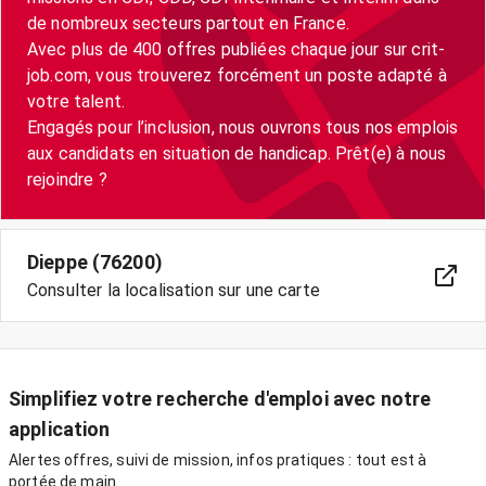
de nombreux secteurs partout en France.
Avec plus de 400 offres publiées chaque jour sur crit-
job.com, vous trouverez forcément un poste adapté à
votre talent.
Engagés pour l’inclusion, nous ouvrons tous nos emplois
aux candidats en situation de handicap. Prêt(e) à nous
Dieppe (76200)
Consulter la localisation sur une carte
Simplifiez votre recherche d'emploi avec notre
application
Alertes offres, suivi de mission, infos pratiques : tout est à
portée de main.