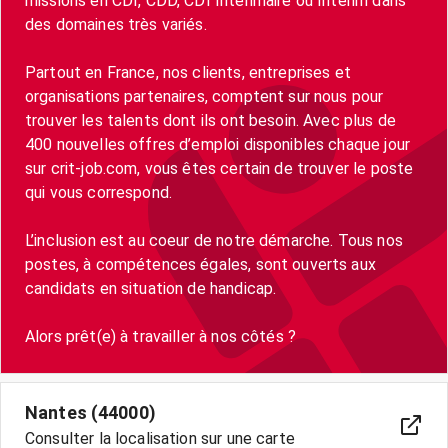
missions en CDI, CDD, CDI Intérimaire ou Intérim dans
des domaines très variés.
Partout en France, nos clients, entreprises et
organisations partenaires, comptent sur nous pour
trouver les talents dont ils ont besoin. Avec plus de
400 nouvelles offres d’emploi disponibles chaque jour
sur crit-job.com, vous êtes certain de trouver le poste
qui vous correspond.
L’inclusion est au coeur de notre démarche. Tous nos
postes, à compétences égales, sont ouverts aux
candidats en situation de handicap.
Nantes (44000)
Consulter la localisation sur une carte