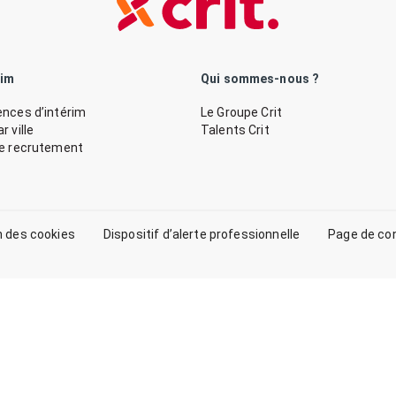
rim
Qui sommes-nous ?
nces d’intérim
Le Groupe Crit
 ville
Talents Crit
de recrutement
n des cookies
Dispositif d’alerte professionnelle
Page de co