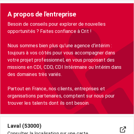
A propos de l'entreprise
Besoin de conseils pour explorer de nouvelles
opportunités ? Faites confiance à Crit !
Nous sommes bien plus qu’une agence d’intérim :
toujours à vos côtés pour vous accompagner dans
votre projet professionnel, en vous proposant des
missions en CDI, CDD, CDI Intérimaire ou Intérim dans
des domaines très variés.
Partout en France, nos clients, entreprises et
organisations partenaires, comptent sur nous pour
trouver les talents dont ils ont besoin.
Laval (53000)
Consulter la localisation sur une carte