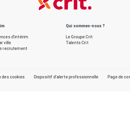
rim
Qui sommes-nous ?
nces d’intérim
Le Groupe Crit
 ville
Talents Crit
de recrutement
n des cookies
Dispositif d’alerte professionnelle
Page de co