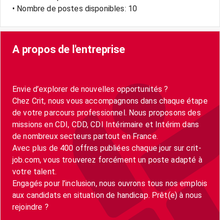
• Nombre de postes disponibles: 10
A propos de l'entreprise
Envie d’explorer de nouvelles opportunités ?
Chez Crit, nous vous accompagnons dans chaque étape
de votre parcours professionnel. Nous proposons des
missions en CDI, CDD, CDI Intérimaire et Intérim dans
de nombreux secteurs partout en France.
Avec plus de 400 offres publiées chaque jour sur crit-
job.com, vous trouverez forcément un poste adapté à
votre talent.
Engagés pour l’inclusion, nous ouvrons tous nos emplois
aux candidats en situation de handicap. Prêt(e) à nous