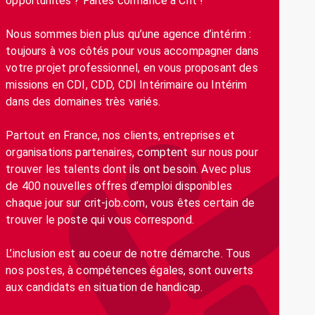
opportunités ? Faites confiance à Crit !
Nous sommes bien plus qu’une agence d’intérim :
toujours à vos côtés pour vous accompagner dans
votre projet professionnel, en vous proposant des
missions en CDI, CDD, CDI Intérimaire ou Intérim
dans des domaines très variés.
Partout en France, nos clients, entreprises et
organisations partenaires, comptent sur nous pour
trouver les talents dont ils ont besoin. Avec plus
de 400 nouvelles offres d’emploi disponibles
chaque jour sur crit-job.com, vous êtes certain de
trouver le poste qui vous correspond.
L’inclusion est au coeur de notre démarche. Tous
nos postes, à compétences égales, sont ouverts
aux candidats en situation de handicap.