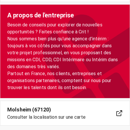
A propos de l'entreprise
Besoin de conseils pour explorer de nouvelles
opportunités ? Faites confiance à Crit !
Nous sommes bien plus qu’une agence d’intérim :
toujours à vos côtés pour vous accompagner dans
votre projet professionnel, en vous proposant des
missions en CDI, CDD, CDI Intérimaire ou Intérim dans
des domaines très variés.
Partout en France, nos clients, entreprises et
organisations partenaires, comptent sur nous pour
trouver les talents dont ils ont besoin.
Molsheim (67120)
Consulter la localisation sur une carte