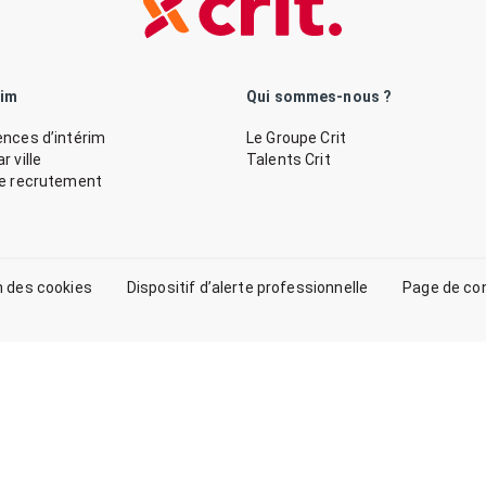
rim
Qui sommes-nous ?
nces d’intérim
Le Groupe Crit
 ville
Talents Crit
de recrutement
n des cookies
Dispositif d’alerte professionnelle
Page de co