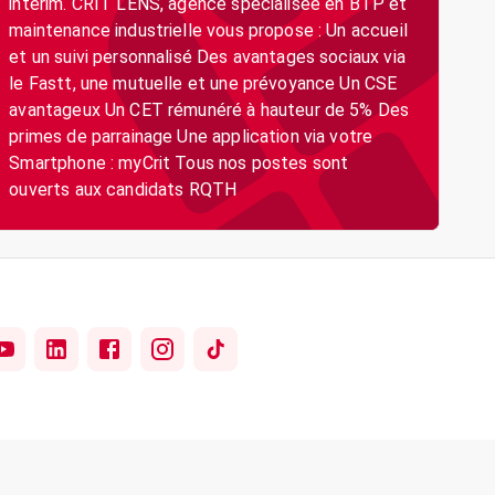
intérim. CRIT LENS, agence spécialisée en BTP et
maintenance industrielle vous propose : Un accueil
et un suivi personnalisé Des avantages sociaux via
le Fastt, une mutuelle et une prévoyance Un CSE
avantageux Un CET rémunéré à hauteur de 5% Des
primes de parrainage Une application via votre
Smartphone : myCrit Tous nos postes sont
ouverts aux candidats RQTH